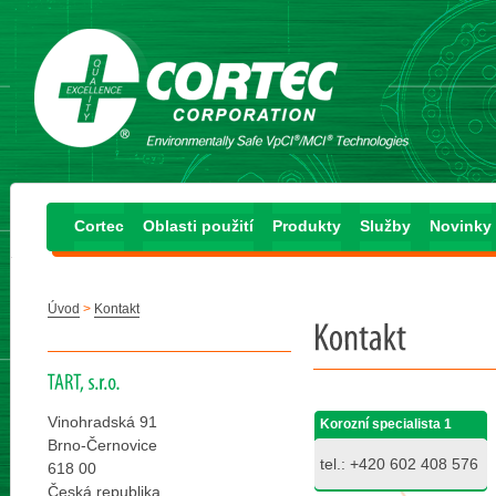
Cortec
Oblasti použití
Produkty
Služby
Novinky
Úvod
>
Kontakt
Vinohradská 91
Korozní specialista 1
Brno-Černovice
tel.: +420 602 408 576
618 00
Česká republika