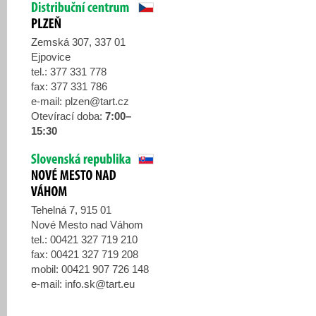
Zemská 307, 337 01
Ejpovice
tel.: 377 331 778
fax: 377 331 786
e-mail:
plzen@tart.cz
Otevírací doba:
7:00–
15:30
Tehelná 7, 915 01
Nové Mesto nad Váhom
tel.: 00421 327 719 210
fax: 00421 327 719 208
mobil: 00421 907 726 148
e-mail:
info.sk@tart.eu