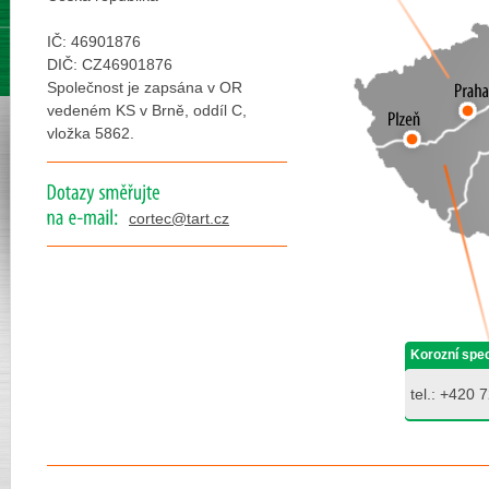
IČ: 46901876
DIČ: CZ46901876
Společnost je zapsána v OR
vedeném KS v Brně, oddíl C,
vložka 5862.
cortec@tart.cz
Korozní spec
tel.: +420
7