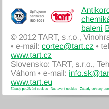
Antikor
chemiká
balení
B
© 2012 TART, s.r.o., Vinoh
•
e-mail:
cortec@tart.cz
•
te
www.tart.cz
Slovensko: TART, s.r.o., T
Váhom
•
e-mail:
info.sk@tar
www.tart
.eu
Zásady používání cookies
Nastavení cookies
Zásady ochrany oso